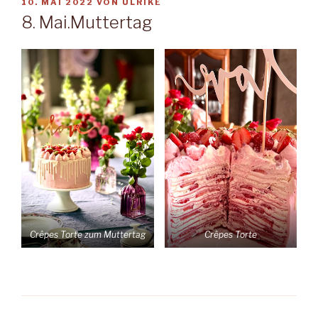
VERÖFFENTLICHT
10. MAI 2022
VON
ULRIKE
AM
8. Mai.Muttertag
Crêpes Torte zum Muttertag
Crêpes Torte