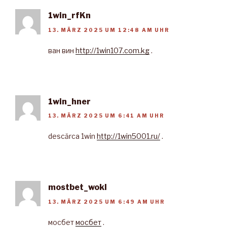
1win_rfKn
13. MÄRZ 2025 UM 12:48 AM UHR
ван вин
http://1win107.com.kg
.
1win_hner
13. MÄRZ 2025 UM 6:41 AM UHR
descărca 1win
http://1win5001.ru/
.
mostbet_wokl
13. MÄRZ 2025 UM 6:49 AM UHR
мосбет
мосбет
.