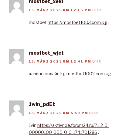
mostbet_xekl
13. MÄRZ 2025 UM 12:16 PM UHR
mostbet
https://mostbet1003.com.kg
.
mostbet_wjet
13. MÄRZ 2025 UM 12:41 PM UHR
казино онлайн kg
mostbet1002.com.kg
.
1win_pdEt
13. MÄRZ 2025 UM 5:59 PM UHR
1vin
https://aktivnoe.forum24.ru/?1-2-0-
00000100-000-0-0-1741701286
.