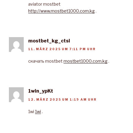
aviator mostbet
http://www.mostbet1000.com.kg
.
mostbet_kg_ctsi
11. MÄRZ 2025 UM 7:11 PM UHR
скачать mostbet
mostbet1000.com.kg
.
1win_ypKt
12. MÄRZ 2025 UM 1:19 AM UHR
1wi
1wi
.