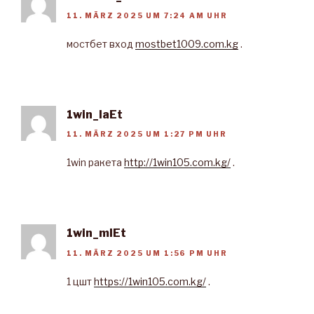
11. MÄRZ 2025 UM 7:24 AM UHR
мостбет вход
mostbet1009.com.kg
.
1win_laEt
11. MÄRZ 2025 UM 1:27 PM UHR
1win ракета
http://1win105.com.kg/
.
1win_mlEt
11. MÄRZ 2025 UM 1:56 PM UHR
1 цшт
https://1win105.com.kg/
.