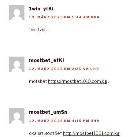
1win_ytKt
12. MÄRZ 2025 UM 1:44 AM UHR
1vin
1vin
.
mostbet_efKl
12. MÄRZ 2025 UM 2:35 AM UHR
motsbet
https://mostbet1010.com.kg
.
mostbet_umSn
12. MÄRZ 2025 UM 4:15 PM UHR
скачат мостбет
http://mostbet1001.com.kg
.