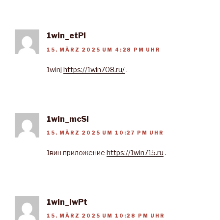
1win_etPl
15. MÄRZ 2025 UM 4:28 PM UHR
1winj
https://1win708.ru/
.
1win_mcSl
15. MÄRZ 2025 UM 10:27 PM UHR
1вин приложение
https://1win715.ru
.
1win_lwPt
15. MÄRZ 2025 UM 10:28 PM UHR