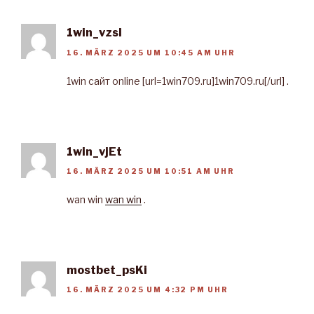
1win_vzsl
16. MÄRZ 2025 UM 10:45 AM UHR
1win сайт online [url=1win709.ru]1win709.ru[/url] .
1win_vjEt
16. MÄRZ 2025 UM 10:51 AM UHR
wan win
wan win
.
mostbet_psKi
16. MÄRZ 2025 UM 4:32 PM UHR