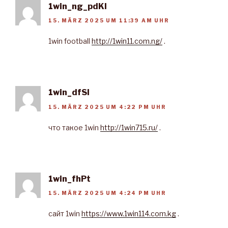
1win_ng_pdKl
15. MÄRZ 2025 UM 11:39 AM UHR
1win football
http://1win11.com.ng/
.
1win_dfSl
15. MÄRZ 2025 UM 4:22 PM UHR
что такое 1win
http://1win715.ru/
.
1win_fhPt
15. MÄRZ 2025 UM 4:24 PM UHR
сайт 1win
https://www.1win114.com.kg
.