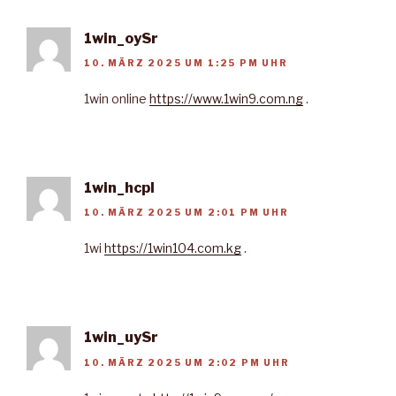
1win_oySr
10. MÄRZ 2025 UM 1:25 PM UHR
1win online
https://www.1win9.com.ng
.
1win_hcpl
10. MÄRZ 2025 UM 2:01 PM UHR
1wi
https://1win104.com.kg
.
1win_uySr
10. MÄRZ 2025 UM 2:02 PM UHR