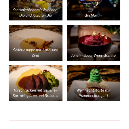
Kastanienbrot mit Avocado-
Dip und Kräuter-Dip
Gin Martini
Selleriesuppe mit Apfel und
Zimt
Johannisbeer-Wein-Granité
Hirschrücken mit Sellerie-
Weihnachtstorte mit
Kartoffelpüree und Brokkoli
Pflaumenkompott