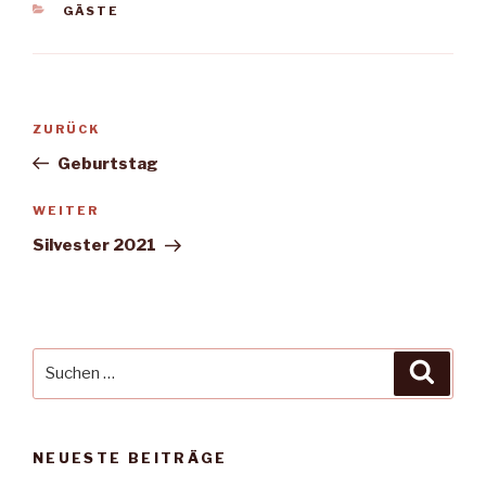
KATEGORIEN
GÄSTE
Beitrags-
Vorheriger
ZURÜCK
Navigation
Beitrag
Geburtstag
Nächster
WEITER
Beitrag
Silvester 2021
Suche
Suche
nach:
NEUESTE BEITRÄGE