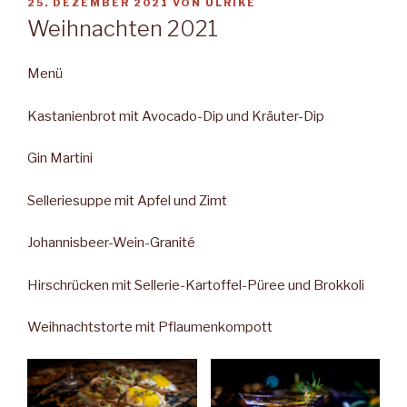
VERÖFFENTLICHT
25. DEZEMBER 2021
VON
ULRIKE
AM
Weihnachten 2021
Menü
Kastanienbrot mit Avocado-Dip und Kräuter-Dip
Gin Martini
Selleriesuppe mit Apfel und Zimt
Johannisbeer-Wein-Granité
Hirschrücken mit Sellerie-Kartoffel-Püree und Brokkoli
Weihnachtstorte mit Pflaumenkompott